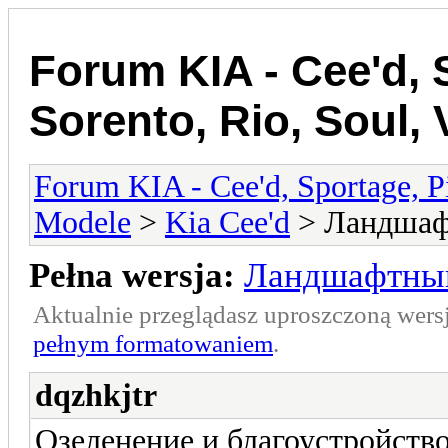
Forum KIA - Cee'd, 
Sorento, Rio, Soul,
Forum KIA - Cee'd, Sportage, Pi
Modele
>
Kia Cee'd
> Ландшаф
Pełna wersja:
Ландшафтный
Aktualnie przeglądasz uproszczoną wers
pełnym formatowaniem
.
dqzhkjtr
Озеленение и благоустройств