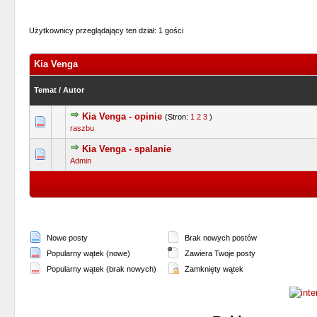
Użytkownicy przeglądający ten dział: 1 gości
Kia Venga
Temat
/
Autor
Kia Venga - opinie
(Stron:
1
2
3
)
0 głosów - średnia ocena: 0 na 5 gwiazdek
1
2
3
4
5
raszbu
Kia Venga - spalanie
0 głosów - średnia ocena: 0 na 5 gwiazdek
1
2
3
4
5
Admin
Nowe posty
Brak nowych postów
Popularny wątek (nowe)
Zawiera Twoje posty
Popularny wątek (brak nowych)
Zamknięty wątek