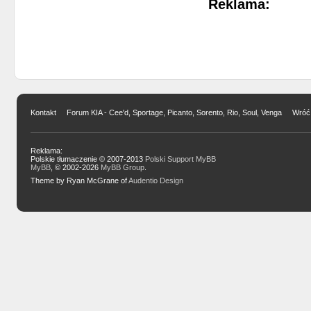
Reklama:
Kontakt
Forum KIA - Cee'd, Sportage, Picanto, Sorento, Rio, Soul, Venga
Wróć 
Reklama:
Polskie tłumaczenie © 2007-2013
Polski Support MyBB
MyBB
, © 2002-2026
MyBB Group
.
Theme by Ryan McGrane of
Audentio Design