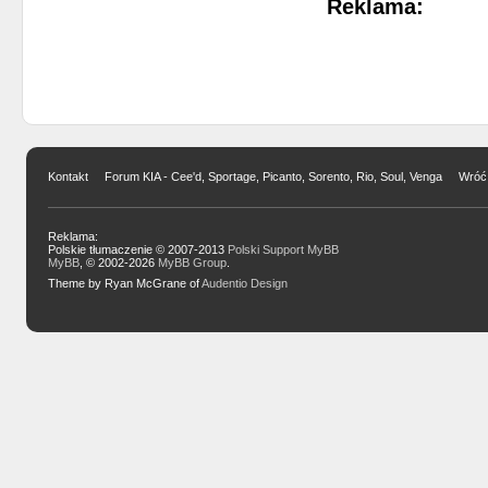
Reklama:
Kontakt
Forum KIA - Cee'd, Sportage, Picanto, Sorento, Rio, Soul, Venga
Wróć 
Reklama:
Polskie tłumaczenie © 2007-2013
Polski Support MyBB
MyBB
, © 2002-2026
MyBB Group
.
Theme by Ryan McGrane of
Audentio Design