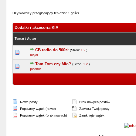
Użytkownicy przeglądający ten dział: 1 gości
Dodatki i akcesoria KIA
Temat
/
Autor
CB radio do 500zł
(Stron:
1
2
)
0 głosów - średnia ocena: 0 na 5 gwiazdek
1
2
3
4
5
major
Tom Tom czy Mio?
(Stron:
1
2
)
1 głosów - średnia ocena: 4 na 5 gwiazde
1
2
3
4
5
piechur
Nowe posty
Brak nowych postów
Popularny wątek (nowe)
Zawiera Twoje posty
Popularny wątek (brak nowych)
Zamknięty wątek