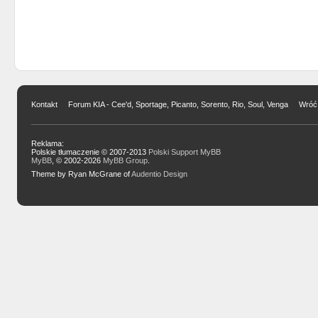
Kontakt
Forum KIA - Cee'd, Sportage, Picanto, Sorento, Rio, Soul, Venga
Wróć 
Reklama:
Polskie tłumaczenie © 2007-2013
Polski Support MyBB
MyBB
, © 2002-2026
MyBB Group
.
Theme by Ryan McGrane of
Audentio Design