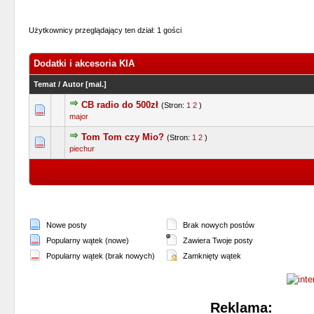
Użytkownicy przeglądający ten dział: 1 gości
Dodatki i akcesoria KIA
Temat
/
Autor
[
mal.
]
CB radio do 500zł
(Stron:
1
2
)
0 głosów - średnia ocena: 0 na 5 gwiazdek
1
2
3
4
5
major
Tom Tom czy Mio?
(Stron:
1
2
)
1 głosów - średnia ocena: 4 na 5 gwiazde
1
2
3
4
5
piechur
Nowe posty
Brak nowych postów
Popularny wątek (nowe)
Zawiera Twoje posty
Popularny wątek (brak nowych)
Zamknięty wątek
Reklama: