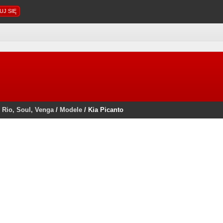
 Rio, Soul, Venga
/
Modele
/
Kia Picanto