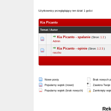
Użytkownicy przeglądający ten dział: 1 gości
Kia Picanto
Temat
/
Autor
Kia Picanto - spalanie
(Stron:
1
2
)
1 głosów - średnia oce
1
2
3
4
Admin
Kia Picanto - opinie
(Stron:
1
2
3
)
1 głosów - średnia oc
1
2
3
4
raszbu
Nowe posty
Brak nowych p
Popularny wątek (nowe)
Zawiera Twoje 
Popularny wątek (brak nowych)
Zamknięty wąt
Rek