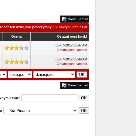
znacz ten dział jako przeczytany
|
Subskrybuj ten dział
ń
Ocena
Ostatni post
[
mal.
]
05-07-2012 05:47 AM
Ostatni post
:
lampek
05-07-2012 05:49 AM
Ostatni post
:
lampek
w tym dziale:
o: