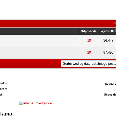
O
Odpowiedzi
Wyświetle
na: 3 na 5 gwiazdek
5
10
34,447
ena: 4 na 5 gwiazdek
5
20
97,493
ostów
Szukaj 
posty
ek
Skocz d
lama: