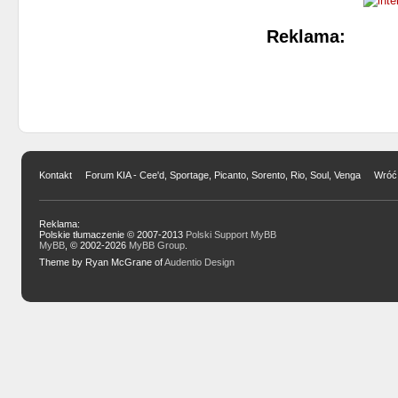
Reklama:
Kontakt
Forum KIA - Cee'd, Sportage, Picanto, Sorento, Rio, Soul, Venga
Wróć 
Reklama:
Polskie tłumaczenie © 2007-2013
Polski Support MyBB
MyBB
, © 2002-2026
MyBB Group
.
Theme by Ryan McGrane of
Audentio Design