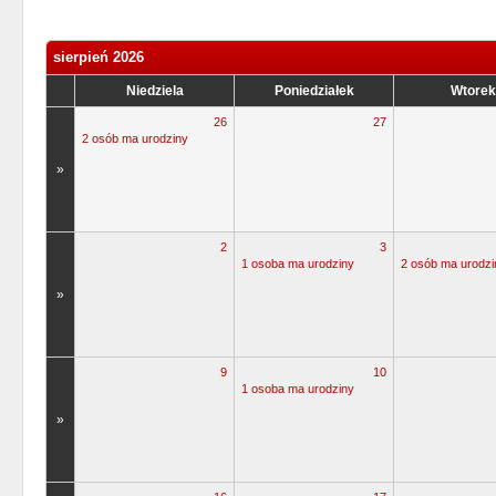
sierpień 2026
Niedziela
Poniedziałek
Wtorek
26
27
2 osób ma urodziny
»
2
3
1 osoba ma urodziny
2 osób ma urodzi
»
9
10
1 osoba ma urodziny
»