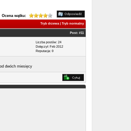
Ocena wątku:
Tryb drzewa
|
Tryb normalny
Post:
#11
Liczba postów: 24
Dołączył: Feb 2012
Reputacja:
0
 od dwóch miesięcy