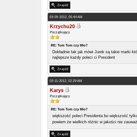
03-05-2012, 05:44 AM
Krzychu20
Początkujący
RE: Tom Tom czy Mio?
Dokładnie tak jak mówi Jurek są takie marki któ
najlepsze każdy poleci ci President
03-11-2012, 02:29 AM
Karys
Początkujący
RE: Tom Tom czy Mio?
większość poleci Presidenta bo większość tylk
powiem że wielkich różnic w jakości nie zauw