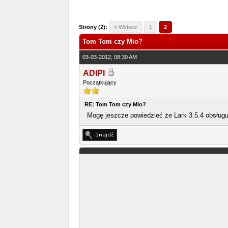
1 Głosów - 4 Średnio
1
2
3
4
5
Strony (2):
« Wstecz
1
2
Tom Tom czy Mio?
03-03-2012, 08:30 AM
ADIPI
Początkujący
RE: Tom Tom czy Mio?
Mogę jeszcze powiedzieć że Lark 3.5.4 obsług