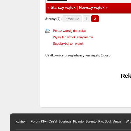
«
Starszy wątek
|
Nowszy wątek
»
Strony (2):
« Wstecz
1
2
Pokaż wersję do druku
Wyślij ten wątek znajomemu
Subskrybuj ten wątek
Użytkownicy przeglądający ten wątek: 1 gości
Rek
Kontakt
Forum KIA - Cee'd, Sportage, Picanto, Sorento, Rio, Soul, Venga
Wró