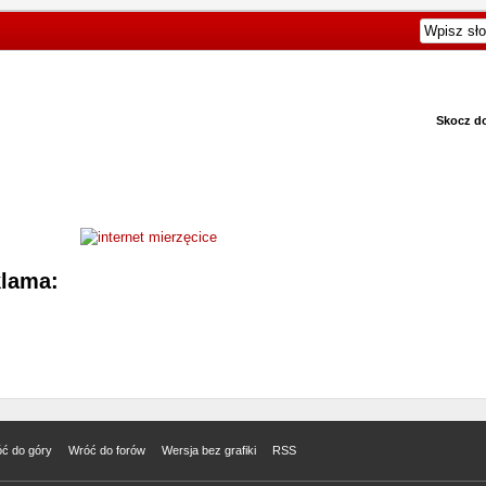
Skocz d
lama:
ć do góry
Wróć do forów
Wersja bez grafiki
RSS