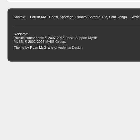
Kontakt
Forum KIA - Cee'd, Sportage, Picanto, Sorento, Rio, Soul, Venga
Wróć 
Reklama:
Polskie tłumaczenie © 2007-2013
Polski Support MyBB
MyBB
, © 2002-2026
MyBB Group
.
Theme by Ryan McGrane of
Audentio Design