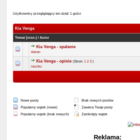
Użytkownicy przeglądający ten dział: 1 gości
Kia Venga
Temat
[
rosn.
]
/
Autor
Kia Venga - spalanie
0 głosów - średnia ocena: 0 na 5 gwiazdek
1
2
3
4
5
Admin
Kia Venga - opinie
(Stron:
1
2
3
)
0 głosów - średnia ocena: 0 na 5 gwiazdek
1
2
3
4
5
raszbu
Nowe posty
Brak nowych postów
Popularny wątek (nowe)
Zawiera Twoje posty
Popularny wątek (brak nowych)
Zamknięty wątek
Reklama: