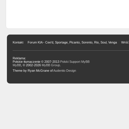
Kontakt
Forum KIA - Cee'd, Sportage, Picanto, Sorento, Rio, Soul, Venga
Wróć 
Reklama:
Polskie tłumaczenie © 2007-2013
Polski Support MyBB
MyBB
, © 2002-2026
MyBB Group
.
Theme by Ryan McGrane of
Audentio Design