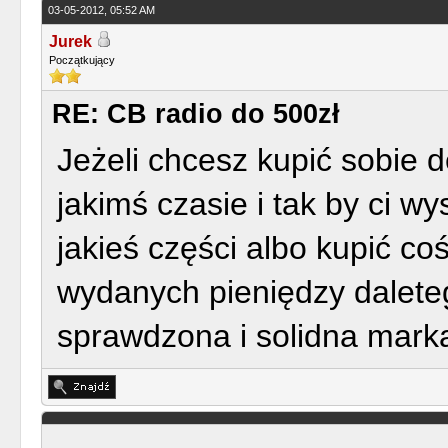
03-05-2012, 05:52 AM
Jurek
Początkujący
RE: CB radio do 500zł
Jeżeli chcesz kupić sobie d
jakimś czasie i tak by ci w
jakieś części albo kupić c
wydanych pieniędzy dalete
sprawdzona i solidna marka