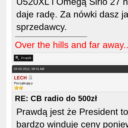
U520XL i Omegą Sirio 27 n
daje radę. Za nówki dasz j
sprzedawcy.
Over the hills and far away..
03-03-2012, 08:41 AM
LECH
Początkujący
RE: CB radio do 500zł
Prawdą jest że President to
bardzo winduje ceny ponie