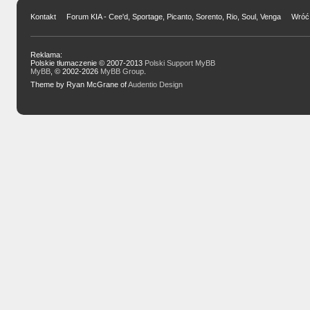
Kontakt
Forum KIA - Cee'd, Sportage, Picanto, Sorento, Rio, Soul, Venga
Wróć 
Reklama:
Polskie tłumaczenie © 2007-2013
Polski Support MyBB
MyBB
, © 2002-2026
MyBB Group
.
Theme by Ryan McGrane of
Audentio Design