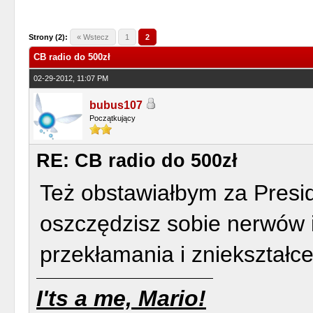
o
Strony (2):
« Wstecz
1
2
CB radio do 500zł
02-29-2012, 11:07 PM
bubus107
Początkujący
RE: CB radio do 500zł
Też obstawiałbym za Presid
oszczędzisz sobie nerwów 
przekłamania i zniekształce
I'ts a me, Mario!