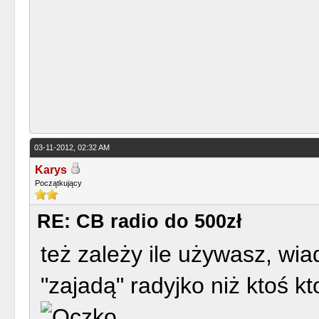
03-11-2012, 02:32 AM
Karys
Początkujący
RE: CB radio do 500zł
też zależy ile używasz, wi
"zajadą" radyjko niż ktoś k